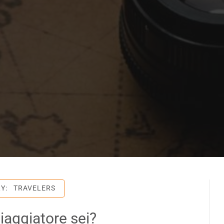
RY:
TRAVELERS
iaggiatore sei?