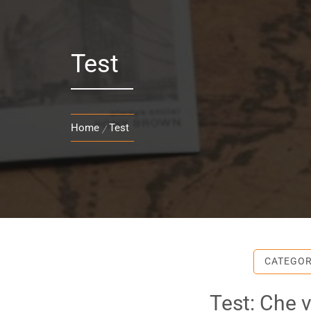
Test
Home
Test
CATEGO
Test: Che v