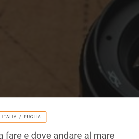
ITALIA
/
PUGLIA
sa fare e dove andare al mare