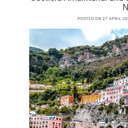
N
POSTED ON
27 APRIL 2